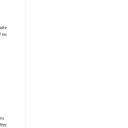
ndre
é ou
urs
êtes