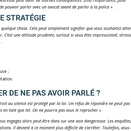
eureuse peut avoir de lourdes conséquences. D’où l’importance, pour
e pouvoir parler avec un avocat avant de parler à la police
» .
NE STRATÉGIE
ez quelque chose. Cela peut simplement signifier que vous souhaitez atte
r. C’est une attitude prudente, surtout si vous êtes impressionné, stress
 .
;
use ;
étation.
R DE NE PAS AVOIR PARLÉ ?
droit au silence est protégé par la loi. Un refus de répondre ne peut pas
us en tant que tel. On ne pourra pas vous le reprocher
» .
ous engagez alors peut-être dans sur une voie dangereuse. Les enquête
tions. Il devient à ce moment plus difficile de s’arrêter. Toutefois, vous 