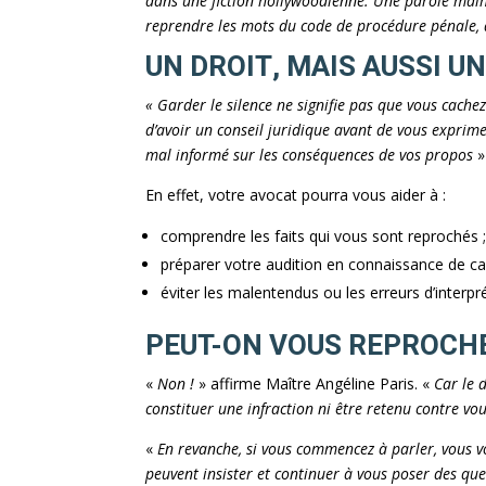
dans une fiction hollywoodienne. Une parole malh
reprendre les mots du code de procédure pénale, d
UN DROIT, MAIS AUSSI U
« Garder le silence ne signifie pas que vous cach
d’avoir un conseil juridique avant de vous exprime
mal informé sur les conséquences de vos propos
»
En effet, votre avocat pourra vous aider à :
comprendre les faits qui vous sont reprochés 
préparer votre audition en connaissance de ca
éviter les malentendus ou les erreurs d’interpr
PEUT-ON VOUS REPROCHE
«
Non !
» affirme Maître Angéline Paris. «
Car le 
constituer une infraction ni être retenu contre vo
«
En revanche, si vous commencez à parler, vous v
peuvent insister et continuer à vous poser des ques