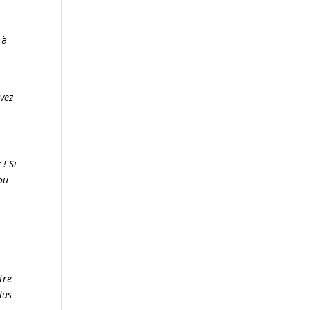
 à
uvez
! Si
ou
tre
lus