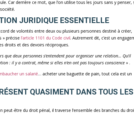
seule. Car derrière ce mot, que l’on utilise tous les jours sans y penser,
 société.
ITION JURIDIQUE ESSENTIELLE
cord de volontés entre deux ou plusieurs personnes destiné à créer,
s » précise
l’article 1101 du Code civil
. Autrement dit, c’est un engage
es droits et des devoirs réciproques.
ors que deux personnes s’entendent pour organiser une relation… Qu’il
ation : il y a contrat, même si elles n’en ont pas toujours conscience
» .
mbaucher un salarié
… acheter une baguette de pain, tout cela est un
 PRÉSENT QUASIMENT DANS TOUS LES
on peut-être du droit pénal, il traverse l’ensemble des branches du droi