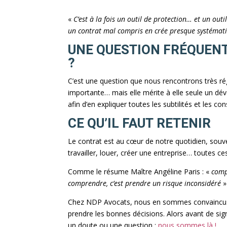
«
C’est à la fois un outil de protection… et un outi
un contrat mal compris en crée presque systéma
UNE QUESTION FRÉQUENTE
?
C’est une question que nous rencontrons très rég
importante… mais elle mérite à elle seule un dé
afin d’en expliquer toutes les subtilités et les c
CE QU’IL FAUT RETENIR
Le contrat est au cœur de notre quotidien, sou
travailler, louer, créer une entreprise… toutes 
Comme le résume Maître Angéline Paris : «
comp
comprendre, c’est prendre un risque inconsidéré
»
Chez NDP Avocats, nous en sommes convaincus : u
prendre les bonnes décisions. Alors avant de sig
un doute ou une question :
nous sommes là !