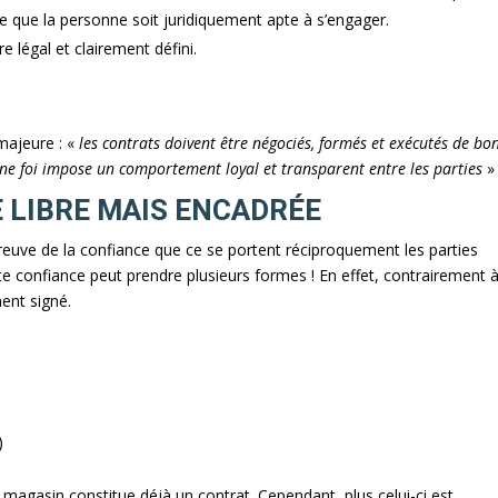
e que la personne soit juridiquement apte à s’engager.
re légal et clairement défini.
majeure : «
les contrats doivent être négociés, formés et exécutés de bo
ne foi impose un comportement loyal et transparent entre les parties
» 
E LIBRE MAIS ENCADRÉE
reuve de la confiance que ce se portent réciproquement les parties
te confiance peut prendre plusieurs formes ! En effet, contrairement 
ment signé.
)
agasin constitue déjà un contrat. Cependant, plus celui-ci est