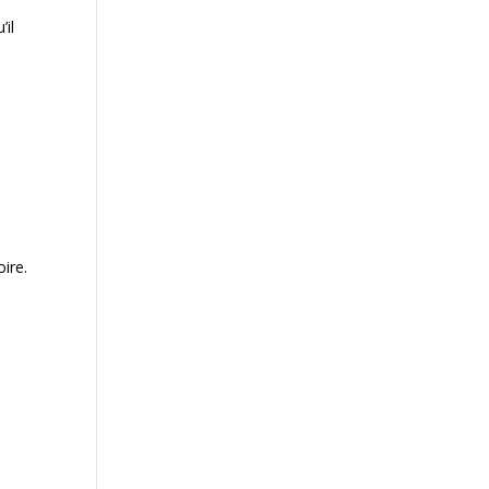
’il
ire.