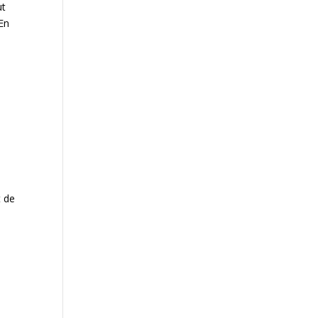
ut
 En
t de