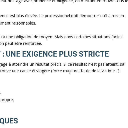
iteur doit agir avec prudence et diligence, en mettant en œuvre tous l
xigence est plus élevée. Le professionnel doit démontrer qu’il a mis en
ement raisonnables.
u à une obligation de moyen. Mais dans certaines situations (actes
ion peut être renforcée.
 : UNE EXIGENCE PLUS STRICTE
ge à atteindre un résultat précis. Si ce résultat n’est pas atteint, sa
 prouve une cause étrangère (force majeure, faute de la victime…).
,
 propre,
IQUES