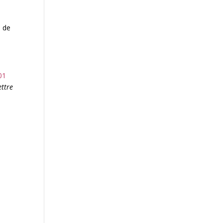
n de
101
ettre