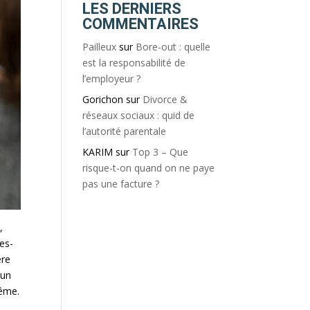
LES DERNIERS
COMMENTAIRES
Pailleux
sur
Bore-out : quelle
est la responsabilité de
l’employeur ?
Gorichon
sur
Divorce &
réseaux sociaux : quid de
l’autorité parentale
KARIM
sur
Top 3 – Que
risque-t-on quand on ne paye
pas une facture ?
,
tes-
ère
 un
même.